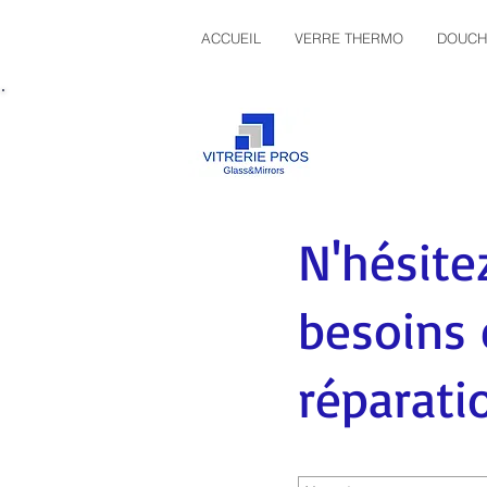
ACCUEIL
VERRE THERMO
DOUCH
VITRERIE PROS
RBQ.5799-3008-01
N'hésite
besoins 
réparatio